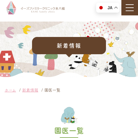
togg
JA
新着情報
ホーム
新着情報
園医一覧
園医一覧