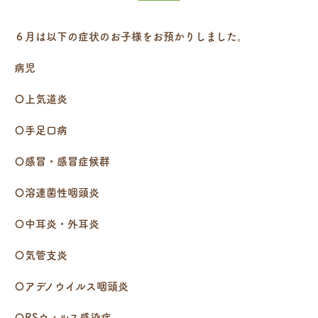
６月は以下の症状のお子様をお預かりしました。
病児
〇上気道炎
〇手足口病
〇感冒・感冒症候群
〇溶連菌性咽頭炎
〇中耳炎・外耳炎
〇気管支炎
〇アデノウイルス咽頭炎
〇RSウィルス感染症